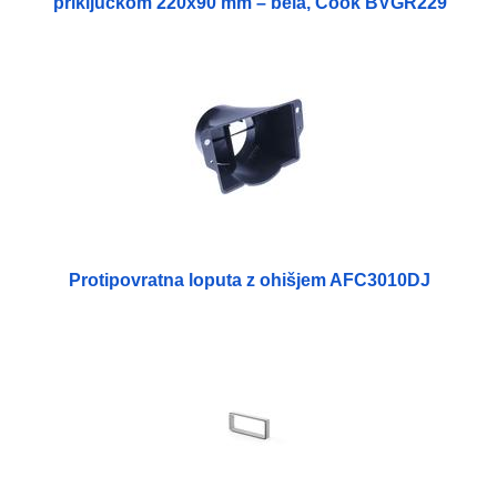
priključkom 220x90 mm – bela, Cook BVGR229
Protipovratna loputa z ohišjem AFC3010DJ