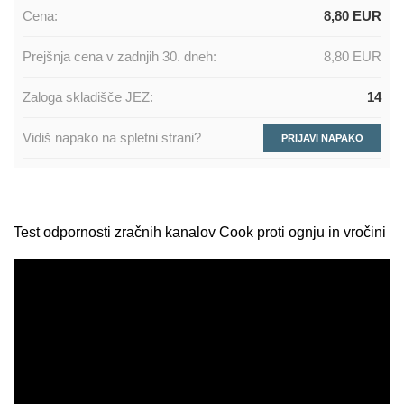
Cena:
8,80 EUR
Prejšnja cena v zadnjih 30. dneh:
8,80 EUR
Zaloga skladišče JEZ:
14
Vidiš napako na spletni strani?
PRIJAVI NAPAKO
Test odpornosti zračnih kanalov Cook proti ognju in vročini