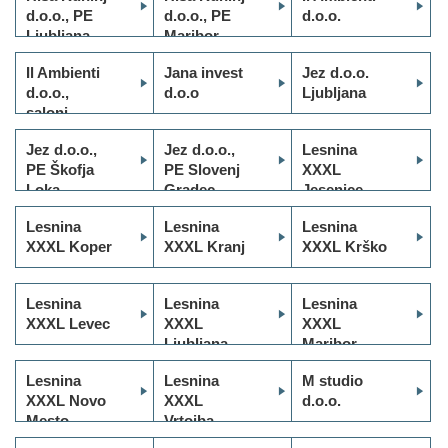
d.o.o., PE
d.o.o., PE
d.o.o.
Ljubljana
Maribor
Il Ambienti
Jana invest
Jez d.o.o.
d.o.o.,
d.o.o
Ljubljana
saloni
pohištva
Jez d.o.o.,
Jez d.o.o.,
Lesnina
YES
PE Škofja
PE Slovenj
XXXL
Loka
Gradec
Jesenice
Lesnina
Lesnina
Lesnina
XXXL Koper
XXXL Kranj
XXXL Krško
Lesnina
Lesnina
Lesnina
XXXL Levec
XXXL
XXXL
Ljubljana
Maribor
Lesnina
Lesnina
M studio
XXXL Novo
XXXL
d.o.o.
Mesto
Vrtojba