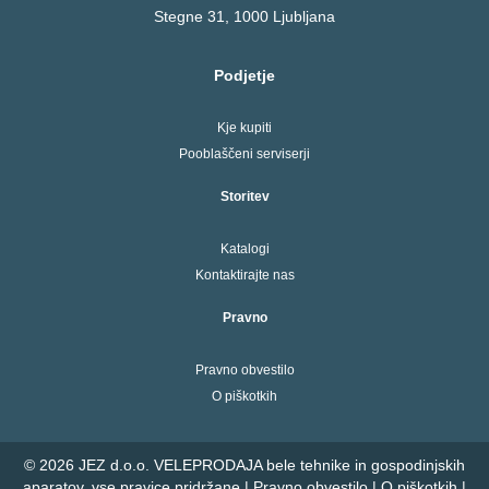
Stegne 31, 1000 Ljubljana
Podjetje
Kje kupiti
Pooblaščeni serviserji
Storitev
Katalogi
Kontaktirajte nas
Pravno
Pravno obvestilo
O piškotkih
© 2026 JEZ d.o.o. VELEPRODAJA bele tehnike in gospodinjskih
aparatov, vse pravice pridržane |
Pravno obvestilo
|
O piškotkih
|