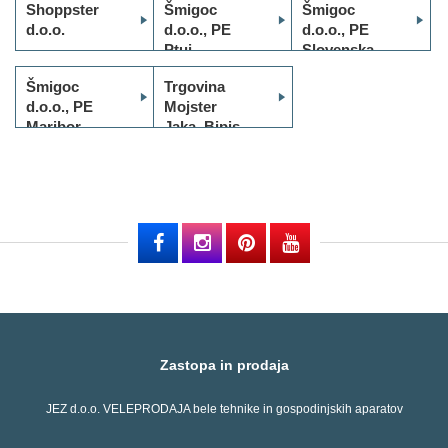
Shoppster
Šmigoc
Šmigoc
d.o.o.
d.o.o., PE
d.o.o., PE
Ptuj
Slovenska
Bistrica
Šmigoc
Trgovina
d.o.o., PE
Mojster
Maribor
Jaka, Bipis
d.o.o.
Zastopa in prodaja
JEZ d.o.o. VELEPRODAJA bele tehnike in gospodinjskih aparatov