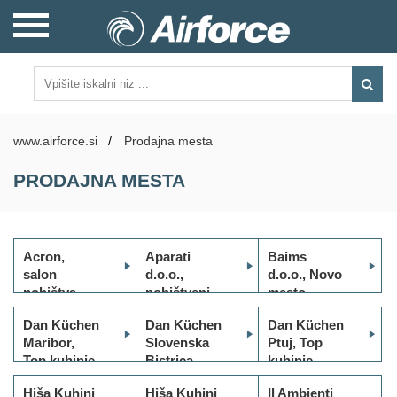
www.airforce.si
/
Prodajna mesta
PRODAJNA MESTA
Acron,
Aparati
Baims
salon
d.o.o.,
d.o.o., Novo
pohištva
pohištveni
mesto
d.o.o.
salon Ga+
Dan Küchen
Dan Küchen
Dan Küchen
Kuhinje,
Maribor,
Slovenska
Ptuj, Top
Ljubljana
Top kuhinje
Bistrica,
kuhinje
BTC
d.o.o.
Top kuhinje
d.o.o.
Hiša Kuhinj
Hiša Kuhinj
Il Ambienti
d.o.o.